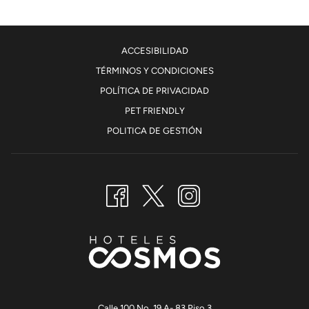
ACCESIBILIDAD
TÉRMINOS Y CONDICIONES
POLÍTICA DE PRIVACIDAD
ABRE
PET FRIENDLY
EN
POLITICA DE GESTIÓN
UNA
NUEVA
PESTAÑA
Calle 100 No. 19 A- 83 Piso 3