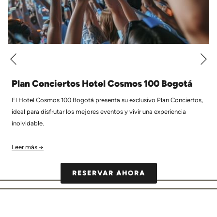
Si
Anterior
Plan Conciertos Hotel Cosmos 100 Bogotá
El Hotel Cosmos 100 Bogotá presenta su exclusivo Plan Conciertos,
ideal para disfrutar los mejores eventos y vivir una experiencia
inolvidable.
Leer más
ABRE
RESERVAR AHORA
EN
UNA
NUEVA
PESTAÑA