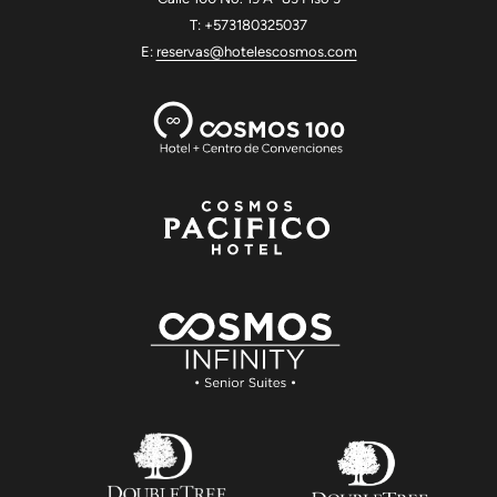
T: +573180325037
E:
reservas@hotelescosmos.com